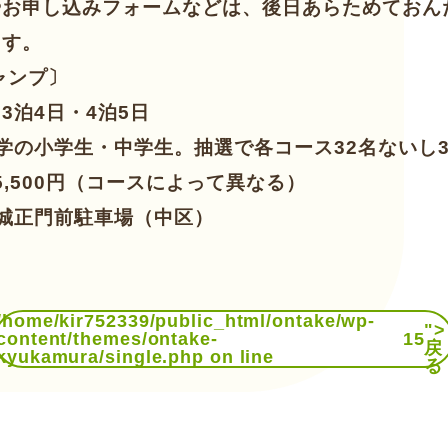
やお申し込みフォームなどは、後日あらためておん
ます。
ャンプ〕
3泊4日・4泊5日
学の小学生・中学生。抽選で各コース32名ないし3
35,500円（コースによって異なる）
城正門前駐車場（中区）
）
/home/kir752339/public_html/ontake/wp-
">
content/themes/ontake-
15
戻
kyukamura/single.php on line
る