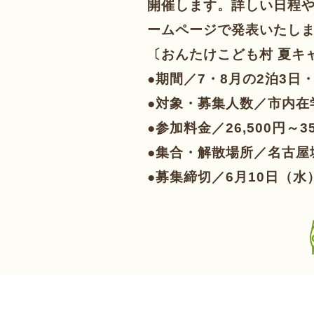
開催します。詳しい日程
ームページで発表いたし
〔おんたけこども村 夏キ
●期間／7・8月の2泊3日・
●対象・募集人数／市内在
●参加料金／26,500円～
●集合・解散場所／名古屋
●募集締切／6月10日（水