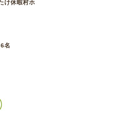
たけ休暇村ホ
6名